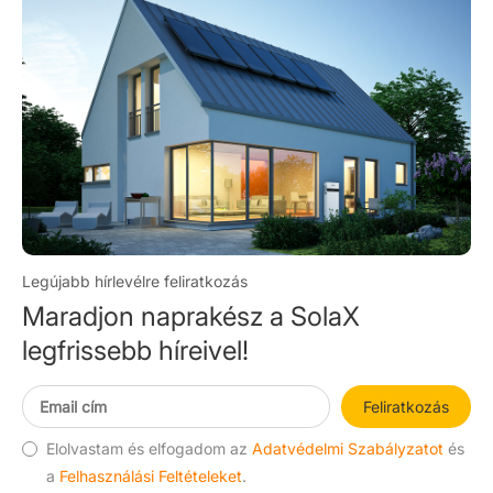
Legújabb hírlevélre feliratkozás
Maradjon naprakész a SolaX
legfrissebb híreivel!
Feliratkozás
Elolvastam és elfogadom az
Adatvédelmi Szabályzatot
és
a
Felhasználási Feltételeket
.