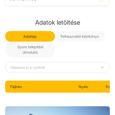
Adatok letöltése
Adatlap
Felhasználói kézikönyv
Gyors telepítési
útmutató
Fájlnév
Nyelv
Form