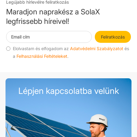
Legújabb hírlevélre feliratkozás
Maradjon naprakész a SolaX
legfrissebb híreivel!
Feliratkozás
Elolvastam és elfogadom az
Adatvédelmi Szabályzatot
és
a
Felhasználási Feltételeket
.
Lépjen kapcsolatba velünk