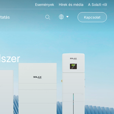
Események
Hírek és média
A SolaX-ről
tatás
Kapcsolat
dszer