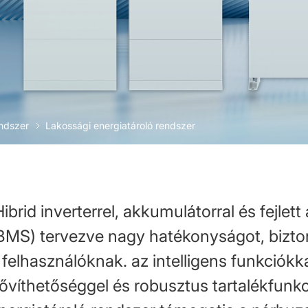
endszer
Lakossági energiatároló rendszer
ibrid inverterrel, akkumulátorral és fejlet
BMS) tervezve nagy hatékonyságot, bizto
 felhasználóknak. az intelligens funkciók
ővíthetőséggel és robusztus tartalékfunkc