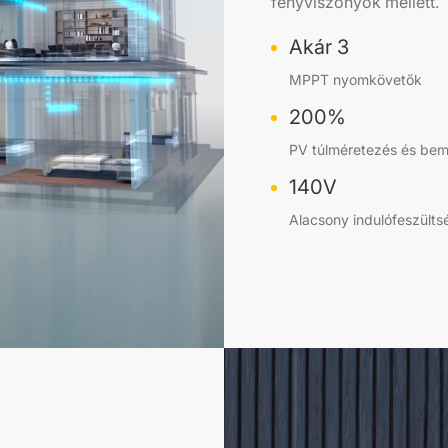
fényviszonyok mellett.
Akár 3
MPPT nyomkövetők
200%
PV túlméretezés és be
140V
Alacsony indulófeszülts