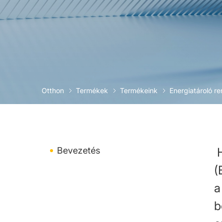
Otthon
Termékek
Termékeink
Energiatároló r
Bevezetés
H
(
a
b