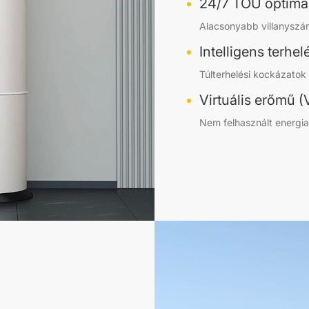
24/7 TOU optimal
Alacsonyabb villanyszá
Intelligens terhe
Túlterhelési kockázato
Virtuális erőmű 
Nem felhasznált energia