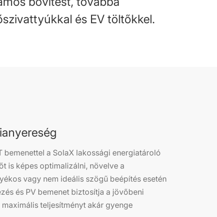
amos bővítést, továbbá
szivattyúkkal és EV töltőkkel.
ianyereség
bemenettel a SolaX lakossági energiatároló
 is képes optimalizálni, növelve a
ékos vagy nem ideális szögű beépítés esetén
zés és PV bemenet biztosítja a jövőbeni
 a maximális teljesítményt akár gyenge