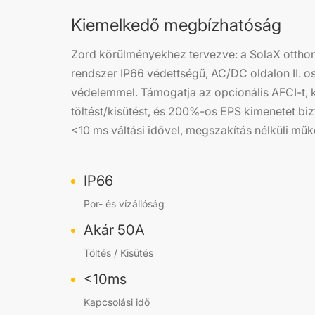
Kiemelkedő megbízhatóság
Zord körülményekhez tervezve: a SolaX otthon
rendszer IP66 védettségű, AC/DC oldalon II. os
védelemmel. Támogatja az opcionális AFCI-t,
töltést/kisütést, és 200%-os EPS kimenetet bi
<10 ms váltási idővel, megszakítás nélküli műk
IP66
Por- és vízállóság
Akár 50A
Töltés / Kisütés
<10ms
Kapcsolási idő