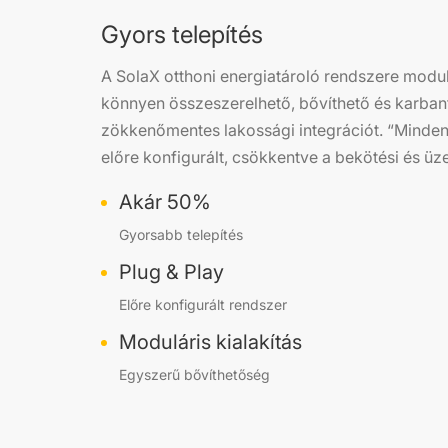
Gyors telepítés
A SolaX otthoni energiatároló rendszere modulá
könnyen összeszerelhető, bővíthető és karbanta
zökkenőmentes lakossági integrációt. “Minden
előre konfigurált, csökkentve a bekötési és üz
Akár 50%
Gyorsabb telepítés
Plug & Play
Előre konfigurált rendszer
Moduláris kialakítás
Egyszerű bővíthetőség