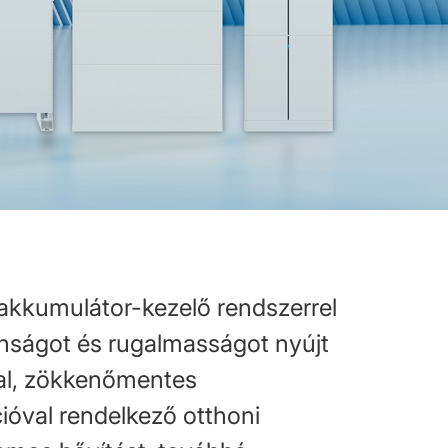
t akkumulátor-kezelő rendszerrel
nságot és rugalmasságot nyújt
kal, zökkenőmentes
ióval rendelkező otthoni