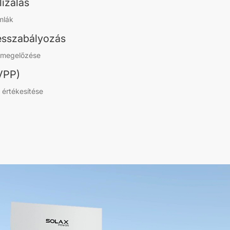
izálás
mlák
lésszabályozás
k megelőzése
(VPP)
 értékesítése