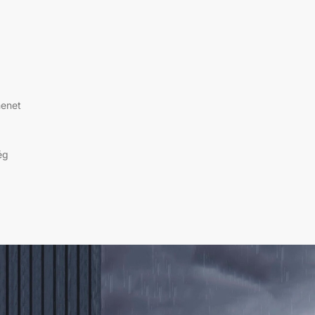
menet
ég