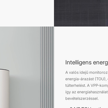
Intelligens energ
A valós idejű monitoroz
energia-árazást (TOU), 
túlterhelést. A VPP-komp
így az energiahasznála
bevételszerzéssel.