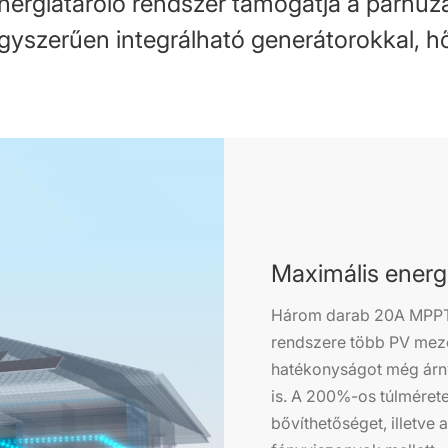
nergiatároló rendszer támogatja a párhuz
gyszerűen integrálható generátorokkal, hő
Maximális energ
Három darab 20A MPPT 
rendszere több PV mezőt
hatékonyságot még árny
is. A 200%-os túlmérete
bővíthetőséget, illetve