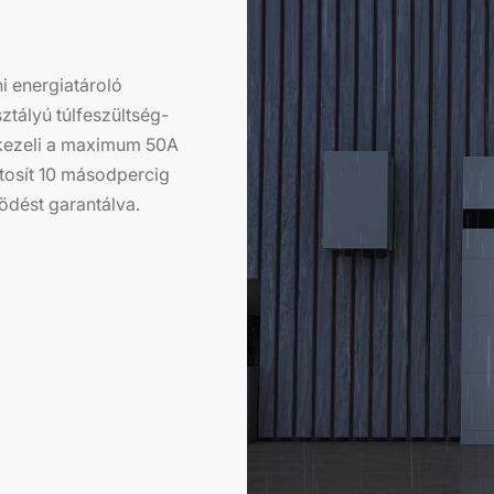
i energiatároló
ztályú túlfeszültség-
 kezeli a maximum 50A
ztosít 10 másodpercig
ödést garantálva.