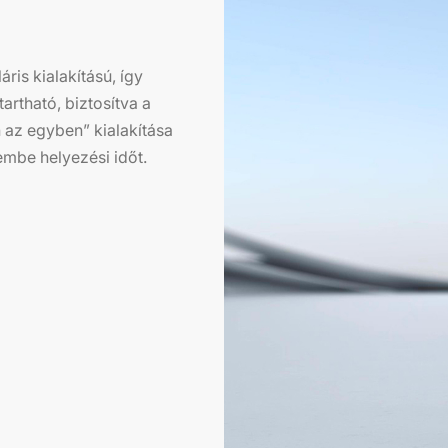
ris kialakítású, így
rtható, biztosítva a
 az egyben” kialakítása
embe helyezési időt.