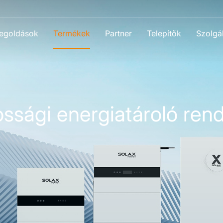
egoldások
Termékek
Partner
Telepítők
Szolgál
ssági energiatároló ren