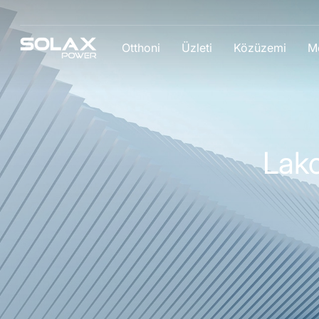
Otthoni
Üzleti
Közüzemi
M
Lako