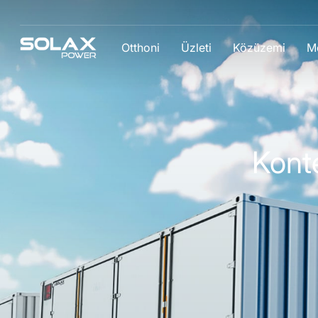
Otthoni
Üzleti
Közüzemi
M
Kont