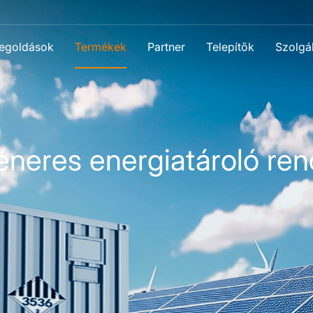
egoldások
Termékek
Partner
Telepítők
Szolgál
éneres energiatároló ren