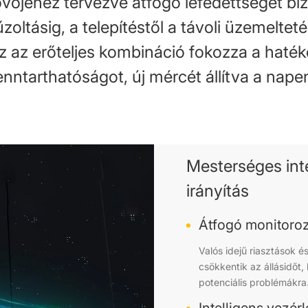
övőjéhez tervezve átfogó lefedettséget bi
űzoltásig, a telepítéstől a távoli üzemeltet
z az erőteljes kombináció fokozza a haté
enntarthatóságot, új mércét állítva a nape
Mesterséges inte
irányítás
Átfogó monitoro
Valós idejű riasztások 
csökkentik az állásidőt,
potenciális problémákra