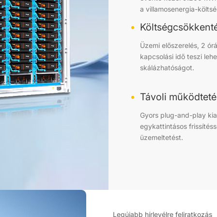
a villamosenergia-költsé
Költségcsökkent
Üzemi előszerelés, 2 ór
kapcsolási idő teszi leh
skálázhatóságot.
Távoli működteté
Gyors plug-and-play kia
egykattintásos frissítés
üzemeltetést.
Legújabb hírlevélre feliratkozás