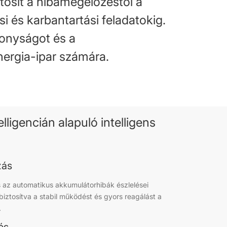
ztosít a hibamegelőzéstől a
ési és karbantartási feladatokig.
konyságot és a
nergia-ipar számára.
lligencián alapuló intelligens
zás
és az automatikus akkumulátorhibák észlelései
 biztosítva a stabil működést és gyors reagálást a
.