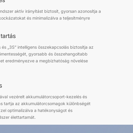
és
ndszer aktív irányítást biztosít, gyorsan azonosítja a
kockázatokat és minimalizálva a teljesítményre
tartás
és „3S” intelligens összekapcsolás biztosítja az
mentességét, gyorsabb és összehangoltabb
ket eredményezve a megbízhatóság növelése
s
iával vezérelt akkumulátorcsoport-kezelés és
s tartja az akkumulátorcsomagok különbségét
zzel optimalizálva a hatékonyságot és
szer élettartamát.