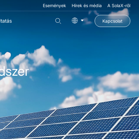
Események
Hírek és média
A SolaX-ről
tatás
Kapcsolat
dszer