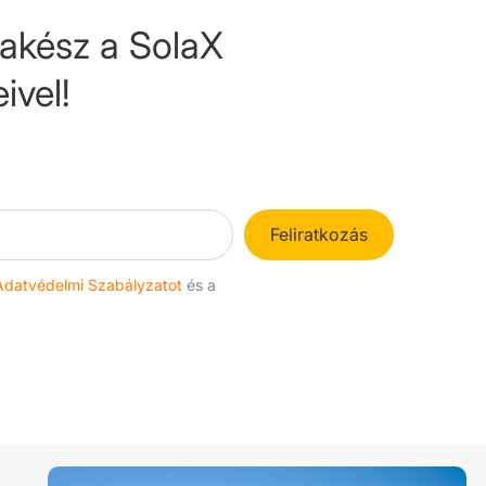
akész a SolaX
ivel!
Feliratkozás
Adatvédelmi Szabályzatot
és a