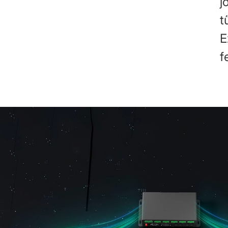
j
t
E
f