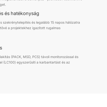
get.
és és hatékonyság
ás szekrénytelepítés és legalább 15 napos hálózatra
etővé a projektekhez igazított rugalmas
s
lakítás (PACK, MSD, PCS) távoli monitorozással és
sel (LC100) egyszerűsíti a karbantartást és az