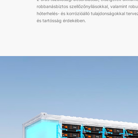
robbanásbiztos szellőzőnyílásokkal, valamint robu
hóterhelés- és korrózióálló tulajdonságokkal terv
és tartósság érdekében.