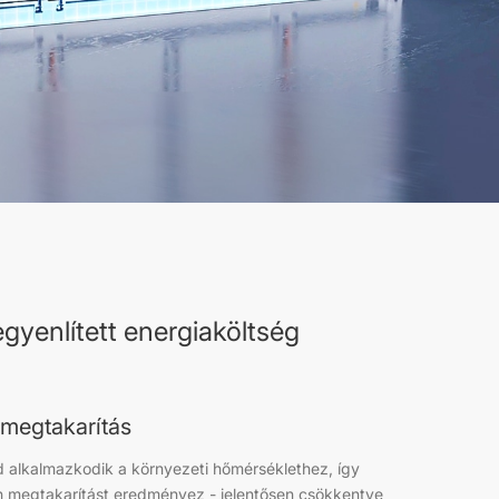
gyenlített energiaköltség
amegtakarítás
ód alkalmazkodik a környezeti hőmérséklethez, így
 megtakarítást eredményez - jelentősen csökkentve