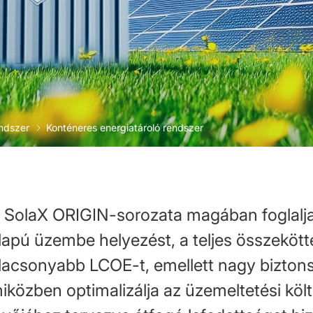
endszer
Konténeres energiatároló rendszer
 SolaX ORIGIN-sorozata magában foglalja 
lapú üzembe helyezést, a teljes összeköt
lacsonyabb LCOE-t, emellett nagy bizton
iközben optimalizálja az üzemeltetési köl