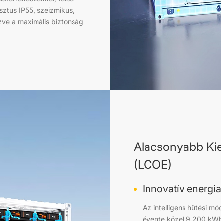
sztus IP55, szeizmikus,
ezve a maximális biztonság
Alacsonyabb Kie
(LCOE)
Innovatív energi
Az intelligens hűtési m
évente közel 9.200 kWh