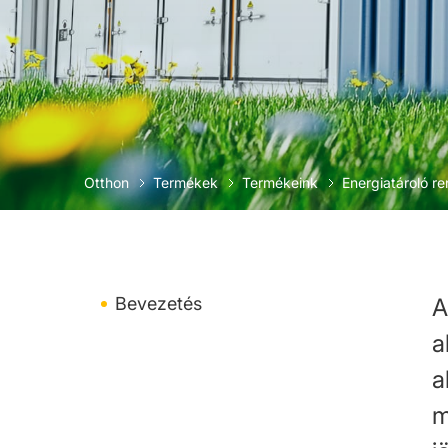
Otthon
Termékek
Termékeink
Energiatároló r
Bevezetés
A
a
a
m