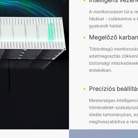
Intelligens vezérl
A monitorozáson túl a re
hibákat - csökkentve a 
gyakorolt hatást.
Megelőző karban
Többrétegű monitorozás 
adatmegosztás zökkenő
biztonsági intézkedése
érdekében.
Precíziós beállítá
Mesterséges intelligenc
hőmérséklet-szabályozá
ideális tartományban, e
meghosszabbítva a rend