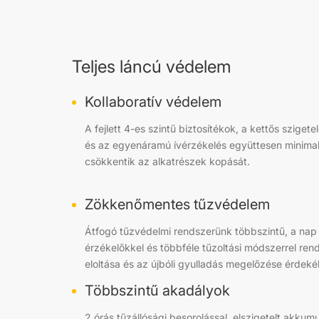
Teljes láncú védelem
Kollaboratív védelem
A fejlett 4-es szintű biztosítékok, a kettős szige
és az egyenáramú ívérzékelés együttesen minimali
csökkentik az alkatrészek kopását.
Zökkenőmentes tűzvédelem
Átfogó tűzvédelmi rendszerünk többszintű, a na
érzékelőkkel és többféle tűzoltási módszerrel ren
eloltása és az újbóli gyulladás megelőzése érdeké
Többszintű akadályok
2 órás tűzállósági besorolással, elszigetelt akkum