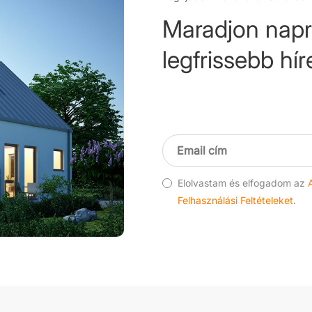
Maradjon napr
legfrissebb híre
Elolvastam és elfogadom az
Felhasználási Feltételeket
.